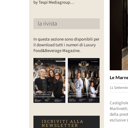
by Tespi Mediagroup…
la rivista
In questa sezione sono disponibili per
il download tutti i numeri di Luxury
Food&Beverage Magazine.
Le Marne 
11 Settembr
Castigliole
Martinetti
della pres
esclusive 
ISCRIVITI ALLA
NEWSLETTER