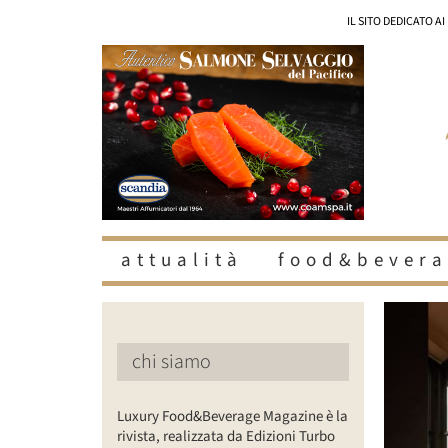
Salta
IL SITO DEDICATO A
al
contenuto
attualità
food&bevera
Ingrandisc
immagine
chi siamo
Luxury Food&Beverage Magazine è la
rivista, realizzata da Edizioni Turbo