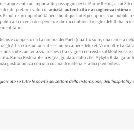
ione rappresenta un importante passaggio per Le Marne Relais, a cui Slh 
 di interpretare i valori di
unicità
,
autenticità
e
accoglienza intima e
e
. È inoltre un’opportunità per il boutique hotel per aprirsi a un pubblico
olita alla ricerca di esperienze che raccontano il meglio dell’Italia in 
e identitario.
elais è composto da La dimora dei Poeti (quattro suite, una camera delu
degli Artisti (tre junior suite e cinque camere deluxe). Vi è inoltre La Ca
ne, una suite con terrazzo, sospesa tra i vigneti con vista sul Monterosa e i
rato. Radici Ristorante in Vigna, guidato dallo chef Mykyta Bida, garant
nza gastronomica con una cucina di materia e radici piemontesi.
iornato su tutte le novità del settore della ristorazione, dell’hospitality 