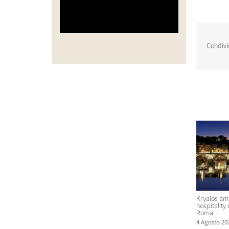
Condivi
Post corr
Kryalos amp
hospitality
Roma
4 Agosto 20