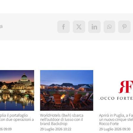
di
Facebook
X
LinkedIn
WhatsApp
Pint
elati
lia il portafoglio
WorldHotels (Bwh) sbarca
Aprirà in Puglia, a F
 con due operazioni a
nell’outdoor di lusso con il
un nuovo cinque ste
brand Backdrop
Rocco Forte
26 09:09
29 Luglio 2026 10:22
29 Luglio 2026 09:30