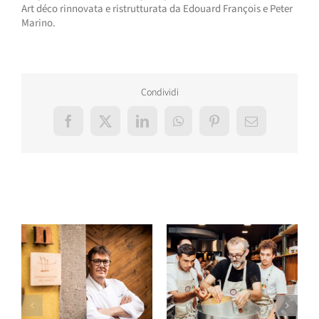
Art déco rinnovata e ristrutturata da Edouard François e Peter
Marino.
Condividi
Facebook
X
LinkedIn
WhatsApp
Pinterest
Email
Post correlati