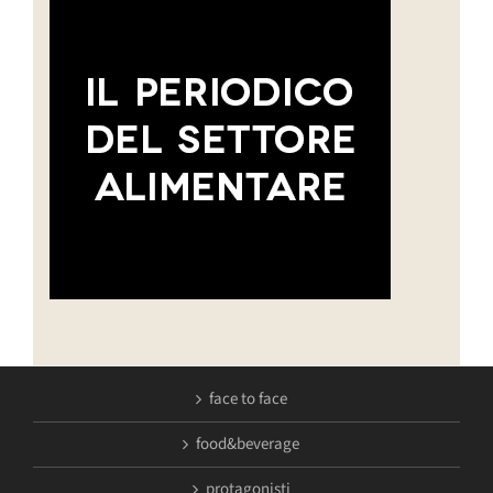
face to face
food&beverage
protagonisti