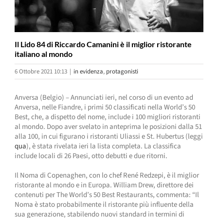
Il Lido 84 di Riccardo Camanini è il miglior ristorante
italiano al mondo
6 Ottobre 2021 10:13
|
in evidenza
,
protagonisti
Anversa (Belgio) – Annunciati ieri, nel corso di un evento ad
Anversa, nelle Fiandre, i primi 50 classificati nella World’s 50
Best, che, a dispetto del nome, include i 100 migliori ristoranti
al mondo. Dopo aver svelato in anteprima le posizioni dalla 51
alla 100, in cui figurano i ristoranti Uliassi e St. Hubertus (leggi
qua
), è stata rivelata ieri la lista completa. La classifica
include locali di 26 Paesi, otto debutti e due ritorni.
Il Noma di Copenaghen, con lo chef René Redzepi, è il miglior
ristorante al mondo e in Europa. William Drew, direttore dei
contenuti per The World’s 50 Best Restaurants, commenta: “Il
Noma è stato probabilmente il ristorante più influente della
sua generazione, stabilendo nuovi standard in termini di