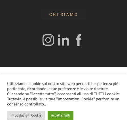
CHI SIAMO
© 2020 Edizioni Turbo by Tespi Mediagroup - Direttore:
Utilizziamo i cookie sul nostro sito web per darti l'esperienza più
Angelo Frigerio -
Cookie Policy
–
Privacy Policy
- P.IVA
pertinente, ricordando le tue preferenze e le visite ripetute.
0362610964
Cliccando su "Accetta tutto", acconsenti all'uso di TUTTI i cookie.
Tuttavia, è possibile visitare "Impostazioni Cookie" per fornire un
consenso controllato..
Impostazioni Cookie
Accetta Tutti
Instagram
LinkedIn
Facebook