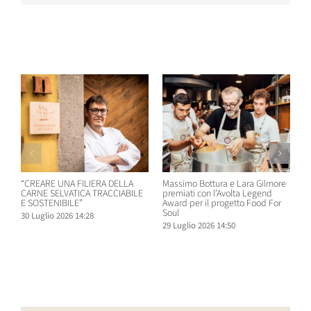
Post correlati
“CREARE UNA FILIERA DELLA
Massimo Bottura e Lara Gilmore
W
CARNE SELVATICA TRACCIABILE
premiati con l’Avolta Legend
n
E SOSTENIBILE”
Award per il progetto Food For
B
Soul
30 Luglio 2026 14:28
2
29 Luglio 2026 14:50