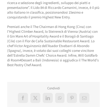
ricerca e selezione degli ingredienti, sviluppo dei piatti e
presentazione”. Il Lido 84 di Riccardo Camanini, invece, è il più
alto italiano in classifica, posizionandosi 15esimo e
conquistando il premio Highest New Entry.
Premiati anche il The Chairman di Hong Kong (Cina) con
l’Highest Climber Award, lo Steirereck di Vienna (Austria) con
il Gin Mare Art of Hospitality Award e il Boragó di Santiago
(Cile) con il Flor de Caña Sustainable Restaurant Award. Lo
chef Victor Arguinzoniz dell’Asador Etxebarri di Atxondo
(Spagna), invece, è votato dai suoi colleghi come vincitore
dell’Estrella Damm Chefs’ Choice Award. Infine, Will Goldfarb
di Room4Dessert a Bali (Indonesia) si aggiudica il The World’s
Best Pastry Chef Award.
Condividi
Facebook
X
LinkedIn
WhatsApp
Pinterest
Email