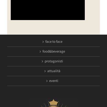
face to face
food&beverage
protagonisti
attualità
eventi