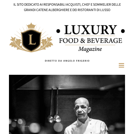
Salta
IL SITO DEDICATO AI RESPONSABILI ACQUISTI, CHEF E SOMMELIER DELLE
al
GRANDI CATENE ALBERGHIERE E DEI RISTORANTI DI LUSSO
contenuto
Ingrandisci
immagine