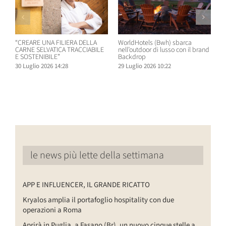
“CREARE UNA FILIERA DELLA
WorldHotels (Bwh) sbarca
A
CARNE SELVATICA TRACCIABILE
nell’outdoor di lusso con il brand
n
E SOSTENIBILE”
Backdrop
R
30 Luglio 2026 14:28
29 Luglio 2026 10:22
2
le news più lette della settimana
APP E INFLUENCER, IL GRANDE RICATTO
Kryalos amplia il portafoglio hospitality con due
operazioni a Roma
Aprirà in Puglia, a Fasano (Br), un nuovo cinque stelle a