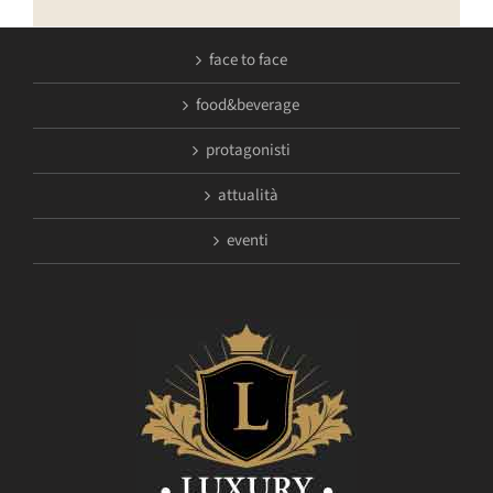
face to face
food&beverage
protagonisti
attualità
eventi