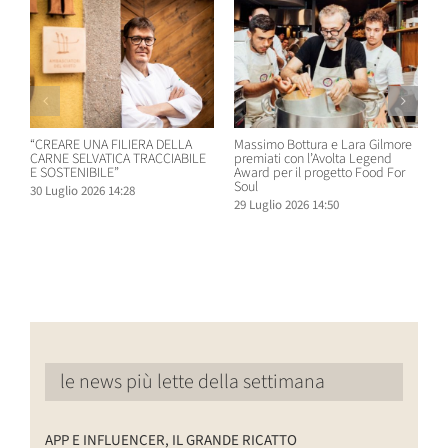
“CREARE UNA FILIERA DELLA
Massimo Bottura e Lara Gilmore
W
CARNE SELVATICA TRACCIABILE
premiati con l’Avolta Legend
n
E SOSTENIBILE”
Award per il progetto Food For
B
Soul
30 Luglio 2026 14:28
2
29 Luglio 2026 14:50
le news più lette della settimana
APP E INFLUENCER, IL GRANDE RICATTO