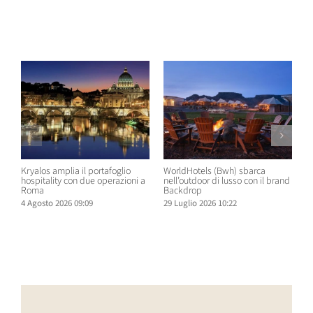
Post correlati
Kryalos amplia il portafoglio
WorldHotels (Bwh) sbarca
A
hospitality con due operazioni a
nell’outdoor di lusso con il brand
n
Roma
Backdrop
R
4 Agosto 2026 09:09
29 Luglio 2026 10:22
2