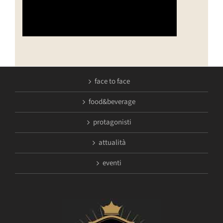
face to face
food&beverage
protagonisti
attualità
eventi