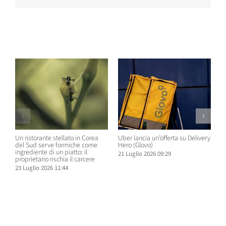
Post correlati
Un ristorante stellato in Corea
Uber lancia un’offerta su Delivery
C
del Sud serve formiche come
Hero (Glovo)
m
ingrediente di un piatto: il
a
21 Luglio 2026 09:29
proprietario rischia il carcere
s
23 Luglio 2026 11:44
2