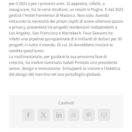
per il 2021 e per i prossimi anni. Si appresta, infatti, a
inaugurare, tra le varie strutture, un resort in Puglia. E dal 2023
gestirà l’Hotel Formentor di Maiorca. Non solo. Avendo
intravisto la necessità dei propri ospiti di avere ulteriore spazio
e privacy, presenterà tre progetti residenziali indipendenti a
Los Angeles, San Francisco e Marrakech. Four Seasons ha
infatti una pipeline quinquennale di 6 miliardi di dollari per 30
progetti in tutto il mondo. Di cui 14 dovrebbero iniziare le
vendite quest’anno.
La multinazionale, per guidare la sua prossima fase di
crescita, ha inoltre nominato Isabel Pintado vice presidente
senior, design e innovazione. Svilupperà la visione e l’estetica
del design del marchio nel suo portafoglio globale.
Condividi
Facebook
X
LinkedIn
WhatsApp
Pinterest
Email