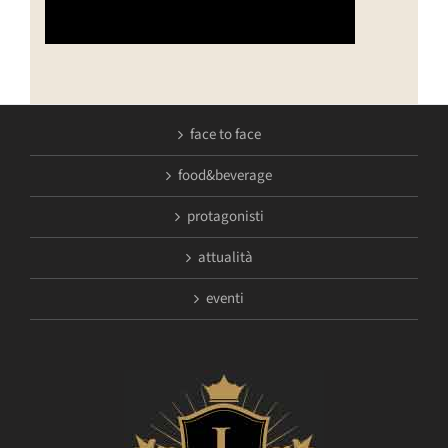
face to face
food&beverage
protagonisti
attualità
eventi