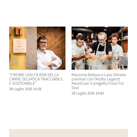
Post correlati
“CREARE UNA FILIERA DELLA
Massimo Bottura e Lara Gilmore
W
CARNE SELVATICA TRACCIABILE
premiati con l’Avolta Legend
n
E SOSTENIBILE”
Award per il progetto Food For
B
Soul
30 Luglio 2026 14:28
2
29 Luglio 2026 14:50