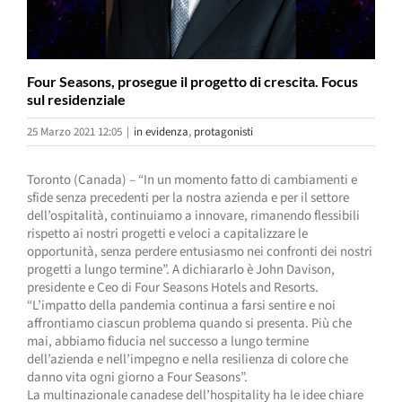
Four Seasons, prosegue il progetto di crescita. Focus
sul residenziale
25 Marzo 2021 12:05
|
in evidenza
,
protagonisti
Toronto (Canada) – “In un momento fatto di cambiamenti e
sfide senza precedenti per la nostra azienda e per il settore
dell’ospitalità, continuiamo a innovare, rimanendo flessibili
rispetto ai nostri progetti e veloci a capitalizzare le
opportunità, senza perdere entusiasmo nei confronti dei nostri
progetti a lungo termine”. A dichiararlo è John Davison,
presidente e Ceo di Four Seasons Hotels and Resorts.
“L’impatto della pandemia continua a farsi sentire e noi
affrontiamo ciascun problema quando si presenta. Più che
mai, abbiamo fiducia nel successo a lungo termine
dell’azienda e nell’impegno e nella resilienza di colore che
danno vita ogni giorno a Four Seasons”.
La multinazionale canadese dell’hospitality ha le idee chiare