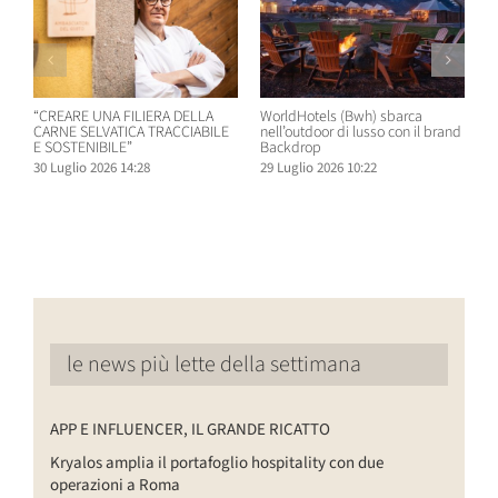
“CREARE UNA FILIERA DELLA
WorldHotels (Bwh) sbarca
A
CARNE SELVATICA TRACCIABILE
nell’outdoor di lusso con il brand
n
E SOSTENIBILE”
Backdrop
R
30 Luglio 2026 14:28
29 Luglio 2026 10:22
2
le news più lette della settimana
APP E INFLUENCER, IL GRANDE RICATTO
Kryalos amplia il portafoglio hospitality con due
operazioni a Roma