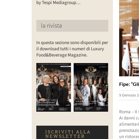
by Tespi Mediagroup…
la rivista
In questa sezione sono disponibili per
il download tutti i numeri di Luxury
Food&Beverage Magazine.
Fipe: “Gl
9 Gennaio 2
Roma – Il 
Ai danni c
alimentari
prenotazi
ISCRIVITI ALLA
NEWSLETTER
un ristora