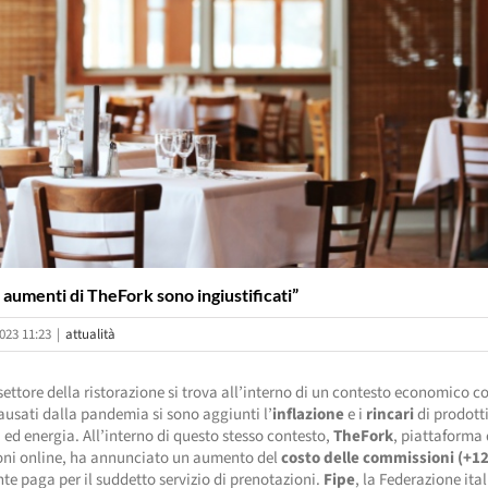
i aumenti di TheFork sono ingiustificati”
023 11:23
|
attualità
settore della ristorazione si trova all’interno di un contesto economico 
ausati dalla pandemia si sono aggiunti l’
inflazione
e i
rincari
di prodott
 ed energia. All’interno di questo stesso contesto,
TheFork
, piattaforma 
oni online, ha annunciato un aumento del
costo delle commissioni
(+1
nte paga per il suddetto servizio di prenotazioni.
Fipe
, la Federazione ita