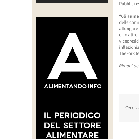
Pubblici e
“Gli
aume
delle comm
allungare 
e un altro
vicepresid
inflazioni
TheFork te
Rimani ag
Condivi