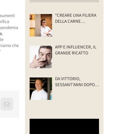
“CREARE UNA FILIERA
 aumenti
DELLA CARNE
nifica
SELVATICA
di pandemia
TRACCIABILE E
o
,
SOSTENIBILE”
le
ichiamo che
APP E INFLUENCER, IL
”
GRANDE RICATTO
DA VITTORIO,
SESSANT’ANNI DOPO:
IL VALORE DELLA
FAMIGLIA
erest
Email