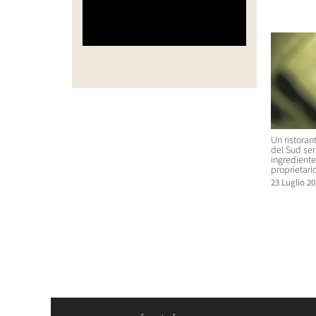
Post corr
Un ristoran
del Sud se
ingrediente 
proprietario
23 Luglio 20