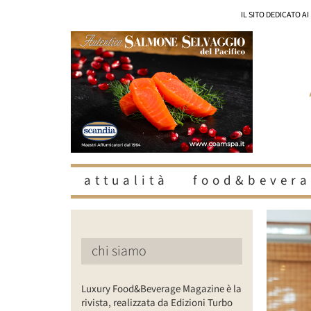
Salta
IL SITO DEDICATO A
al
contenuto
attualità
food&bevera
Ingrandisc
immagine
chi siamo
Luxury Food&Beverage Magazine è la
rivista, realizzata da Edizioni Turbo