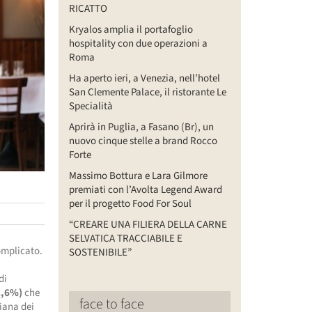
RICATTO
Kryalos amplia il portafoglio
hospitality con due operazioni a
Roma
Ha aperto ieri, a Venezia, nell’hotel
San Clemente Palace, il ristorante Le
Specialità
Aprirà in Puglia, a Fasano (Br), un
nuovo cinque stelle a brand Rocco
Forte
Massimo Bottura e Lara Gilmore
premiati con l’Avolta Legend Award
per il progetto Food For Soul
“CREARE UNA FILIERA DELLA CARNE
SELVATICA TRACCIABILE E
complicato.
SOSTENIBILE”
i
di
2,6%)
che
face to face
liana dei