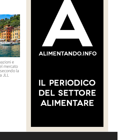
azioni e
Un ristorante stellato in Corea
Uber lancia un’offerta su
nel mercato
del Sud serve formiche come
Delivery Hero (Glovo)
, secondo la
ingrediente di un piatto: il
21 Luglio 2026 09:29
a JLL
proprietario rischia il carcere
23 Luglio 2026 11:44