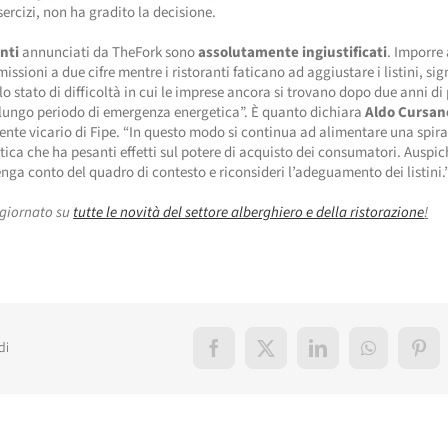
sercizi, non ha gradito la decisione.
nti
annunciati da TheFork sono
assolutamente ingiustificati
. Imporre
issioni a due cifre mentre i ristoranti faticano ad aggiustare i listini, sig
lo stato di difficoltà in cui le imprese ancora si trovano dopo due anni 
 lungo periodo di emergenza energetica”. È quanto dichiara
Aldo Cursan
ente vicario di Fipe. “In questo modo si continua ad alimentare una spira
stica che ha pesanti effetti sul potere di acquisto dei consumatori. Ausp
nga conto del quadro di contesto e riconsideri l’adeguamento dei listini.
giornato su
tutte le novità del settore alberghiero e della ristorazione
!
di
Facebook
X
LinkedIn
WhatsApp
Pint