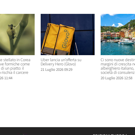
elati
te stellato in Corea
Uber lancia un’offerta su
Ci sono nuove destin
rve formiche come
Delivery Hero (Glovo)
margini di crescita 
di un piatto: il
alberghiero italiano
21 Luglio 2026 09:29
 rischia il carcere
società di consulenz
26 11:44
20 Luglio 2026 12:58