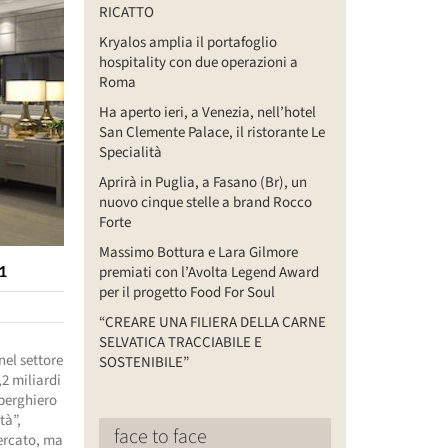
RICATTO
Kryalos amplia il portafoglio
hospitality con due operazioni a
Roma
Ha aperto ieri, a Venezia, nell’hotel
San Clemente Palace, il ristorante Le
Specialità
Aprirà in Puglia, a Fasano (Br), un
nuovo cinque stelle a brand Rocco
Forte
Massimo Bottura e Lara Gilmore
21
premiati con l’Avolta Legend Award
per il progetto Food For Soul
“CREARE UNA FILIERA DELLA CARNE
SELVATICA TRACCIABILE E
nel settore
SOSTENIBILE”
,2 miliardi
lberghiero
tà”,
face to face
mercato, ma