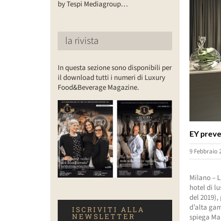
by Tespi Mediagroup…
la rivista
In questa sezione sono disponibili per
il download tutti i numeri di Luxury
Food&Beverage Magazine.
EY preved
9 Febbraio 
Milano – L
hotel di l
del 2019),
d’alta gam
ISCRIVITI ALLA
NEWSLETTER
spiega Mar