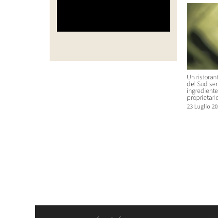
Un ristoran
del Sud se
ingrediente 
proprietario
23 Luglio 20