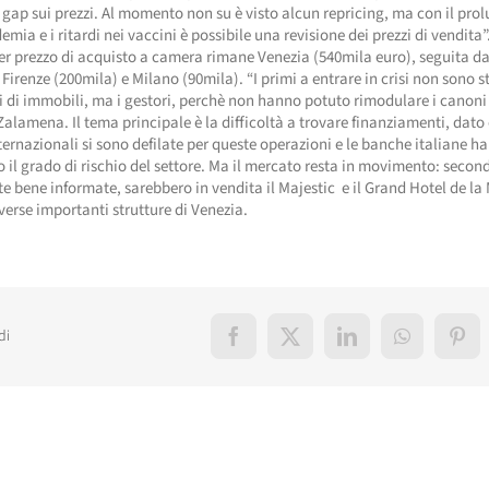
gap sui prezzi. Al momento non su è visto alcun repricing, ma con il pro
emia e i ritardi nei vaccini è possibile una revisione dei prezzi di vendita”.
er prezzo di acquisto a camera rimane Venezia (540mila euro), seguita 
 Firenze (200mila) e Milano (90mila). “I primi a entrare in crisi non sono st
i di immobili, ma i gestori, perchè non hanno potuto rimodulare i canoni d
alamena. Il tema principale è la difficoltà a trovare finanziamenti, dato 
ernazionali si sono defilate per queste operazioni e le banche italiane h
il grado di rischio del settore. Ma il mercato resta in movimento: second
e bene informate, sarebbero in vendita il Majestic e il Grand Hotel de la
erse importanti strutture di Venezia.
di
Facebook
X
LinkedIn
WhatsApp
Pint
elati