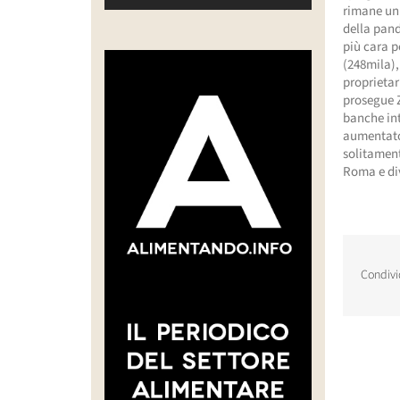
rimane un 
della pand
più cara p
(248mila),
proprietar
prosegue Z
banche int
aumentato 
solitament
Roma e div
Condivi
Post corr