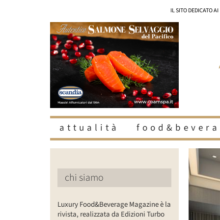
Salta
IL SITO DEDICATO A
al
contenuto
attualità
food&bevera
Ingrandisc
immagine
chi siamo
Luxury Food&Beverage Magazine è la
rivista, realizzata da Edizioni Turbo