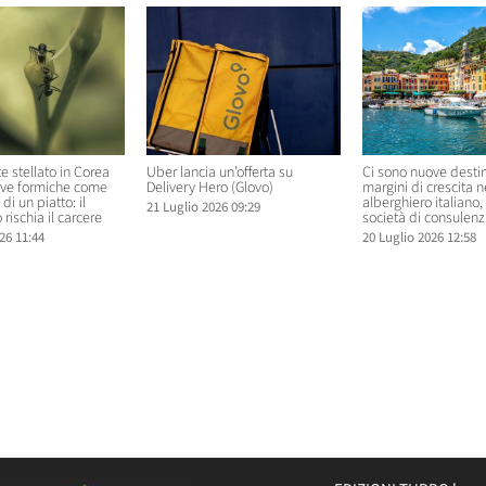
te stellato in Corea
Uber lancia un’offerta su
Ci sono nuove destin
rve formiche come
Delivery Hero (Glovo)
margini di crescita 
di un piatto: il
alberghiero italiano
21 Luglio 2026 09:29
 rischia il carcere
società di consulenz
26 11:44
20 Luglio 2026 12:58