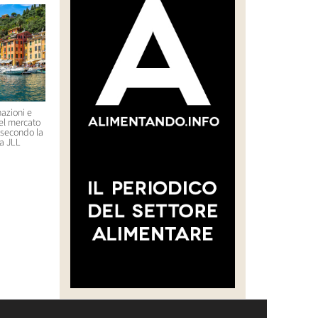
azioni e
Un ristorante stellato in Corea
Uber lancia un’offerta su
nel mercato
del Sud serve formiche come
Delivery Hero (Glovo)
, secondo la
ingrediente di un piatto: il
21 Luglio 2026 09:29
a JLL
proprietario rischia il carcere
23 Luglio 2026 11:44