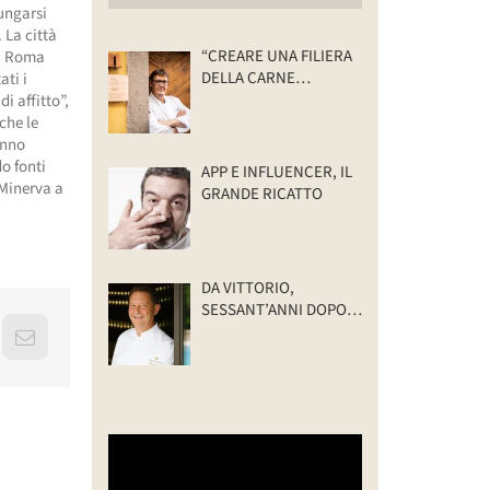
lungarsi
 La città
“CREARE UNA FILIERA
da Roma
DELLA CARNE
ati i
SELVATICA
i affitto”,
TRACCIABILE E
che le
SOSTENIBILE”
anno
o fonti
APP E INFLUENCER, IL
 Minerva a
GRANDE RICATTO
DA VITTORIO,
SESSANT’ANNI DOPO:
IL VALORE DELLA
erest
Email
FAMIGLIA