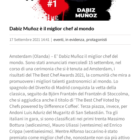
Dabiz Muñoz è il miglior chef al mondo
17 Settembre 2021 14:41
|
eventi
,
in evidenza
,
protagonisti
Amsterdam (Olanda) – E’ Dabiz Muñoz il miglior chef del
mondo. Sono stati annunciati mercoledì 15 settembre, nel
corso di una cerimonia che si è tenuta ad Amsterdam, i
risultati del The Best Chef Awards 2021, la comunità che mira a
promuovere i migliori talenti gastronomici al mondo. Lo
spagnolo del DiverXo di Madrid conquista la vetta della
classica, seguito da Björn Frantzén del Frantzén di Stoccolma,
che si aggiudica anche il titolo di ‘The Best Chef Voted by
Chefs powered by Difference Coffee’. Terza piazza, invece, per
Andoni Luis Aduriz del Mugaritz di San Sebastián. Tra gli
italiani in gara, si sono classificati nei primi trenta Massimo
Bottura (sedicesimo), Mauro Uliassi (ventesimo) ed Enrico
Crippa (ventiseiesimo). Mentre Alfonso Iaccarino è stato
premiato come miglior chef che, nonostante non sia più attivo