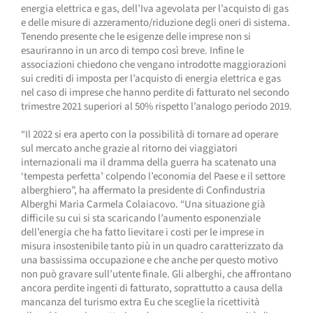
energia elettrica e gas, dell’Iva agevolata per l’acquisto di gas
e delle misure di azzeramento/riduzione degli oneri di sistema.
Tenendo presente che le esigenze delle imprese non si
esauriranno in un arco di tempo così breve. Infine le
associazioni chiedono che vengano introdotte maggiorazioni
sui crediti di imposta per l’acquisto di energia elettrica e gas
nel caso di imprese che hanno perdite di fatturato nel secondo
trimestre 2021 superiori al 50% rispetto l’analogo periodo 2019.
“Il 2022 si era aperto con la possibilità di tornare ad operare
sul mercato anche grazie al ritorno dei viaggiatori
internazionali ma il dramma della guerra ha scatenato una
‘tempesta perfetta’ colpendo l’economia del Paese e il settore
alberghiero”, ha affermato la presidente di Confindustria
Alberghi Maria Carmela Colaiacovo. “Una situazione già
difficile su cui si sta scaricando l’aumento esponenziale
dell’energia che ha fatto lievitare i costi per le imprese in
misura insostenibile tanto più in un quadro caratterizzato da
una bassissima occupazione e che anche per questo motivo
non può gravare sull’utente finale. Gli alberghi, che affrontano
ancora perdite ingenti di fatturato, soprattutto a causa della
mancanza del turismo extra Eu che sceglie la ricettività