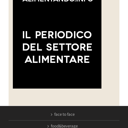
face to face
food&beverage