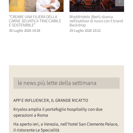
“CREARE UNA FILIERA DELLA
WorldHotels (Bwh) sbarca
A
CARNE SELVATICA TRACCIABILE
nell’outdoor di lusso con il brand
n
E SOSTENIBILE”
Backdrop
R
30 Luglio 2026 14:28
29 Luglio 2026 10:22
2
le news più lette della settimana
APP E INFLUENCER, IL GRANDE RICATTO
Kryalos amplia il portafoglio hospitality con due
operazioni a Roma
Ha aperto ieri, a Venezia, nell’hotel San Clemente Palace,
il ristorante Le Specialità