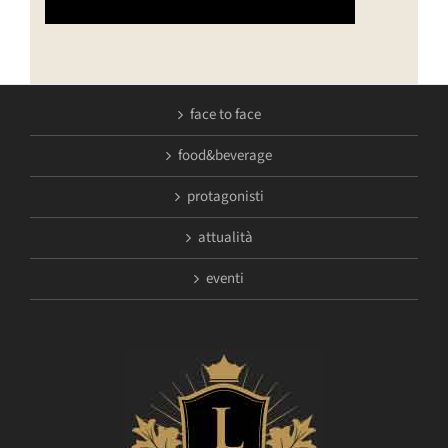
face to face
food&beverage
protagonisti
attualità
eventi