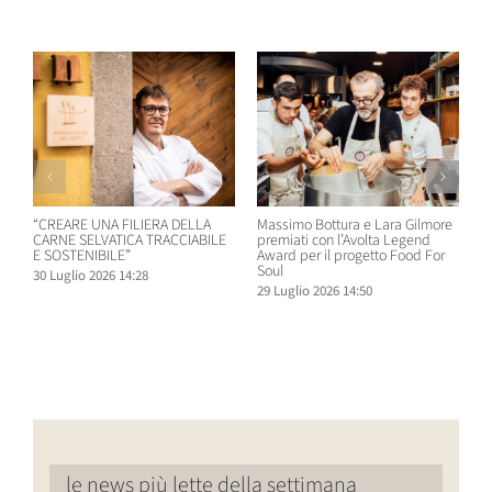
Post correlati
“CREARE UNA FILIERA DELLA
Massimo Bottura e Lara Gilmore
W
CARNE SELVATICA TRACCIABILE
premiati con l’Avolta Legend
n
E SOSTENIBILE”
Award per il progetto Food For
B
Soul
30 Luglio 2026 14:28
2
29 Luglio 2026 14:50
le news più lette della settimana