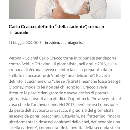
Carlo Cracco, definito “stella cadente”, torna in
Tribunale
11 Maggio 2021 09:47
|
in evidenza
,
protagonisti
Verona – Lo chef Carlo Cracco torna in tribunale per deporre
contro Achille Ottaviani. Il giornalista, nell’aprile 2016, su La
cronaca di Verona, aveva definito la cena preparata dallo
stellato in occasione di Vinitaly “una delusione”. E aveva
definito il cuciniere uno “che se l’è tirata neanche fosse George
Clooney, modello lei non sai chi sono io”. Cracco aveva
ritenuto le parole denigratorie e aveva deciso di portare il
giornalista davanti a un giudice. Dapprima la Pm assegnata al
caso chiede l’archiviazione. Nel 2017, però, arriva l’obiezione
da parte dell’avvocato di Cracco: il giudizio del giornalista
nasceva da pareri orecchiati. Ottaviani, nel frattempo, rincara
ulteriormente la dose nei confronti dello chef, definendolo una
“stella cadente”, commentando la perdita della seconda stella