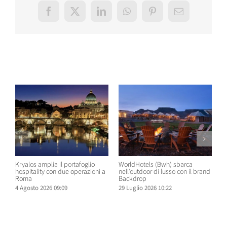
Facebook
X
LinkedIn
WhatsApp
Pinterest
Email
Post correlati
Kryalos amplia il portafoglio
WorldHotels (Bwh) sbarca
A
hospitality con due operazioni a
nell’outdoor di lusso con il brand
n
Roma
Backdrop
R
4 Agosto 2026 09:09
29 Luglio 2026 10:22
2