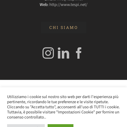
Web:
http://www.tespi.net/
CHI SIAMO
© 2020 Edizioni Turbo by Tespi Mediagroup - Direttore:
Utilizziamo i cookie sul nostro sito web per darti l'esperienza più
Angelo Frigerio -
Cookie Policy
–
Privacy Policy
- P.IVA
pertinente, ricordando le tue preferenze e le visite ripetute.
0362610964
Cliccando su "Accetta tutto", acconsenti all'uso di TUTTI i cookie.
Tuttavia, è possibile visitare "Impostazioni Cookie" per fornire un
consenso controllato..