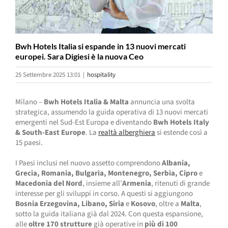
Bwh Hotels Italia si espande in 13 nuovi mercati
europei. Sara Digiesi è la nuova Ceo
25 Settembre 2025 13:01
|
hospitality
Milano –
Bwh Hotels Italia & Malta
annuncia una svolta
strategica, assumendo la guida operativa di 13 nuovi mercati
emergenti nel Sud-Est Europa e diventando
Bwh Hotels Italy
& South-East Europe
. La
realtà alberghiera
si estende così a
15 paesi.
I Paesi inclusi nel nuovo assetto comprendono
Albania,
Grecia, Romania, Bulgaria, Montenegro, Serbia, Cipro
e
Macedonia del Nord
, insieme all’
Armenia
, ritenuti di grande
interesse per gli sviluppi in corso. A questi si aggiungono
Bosnia Erzegovina, Libano, Siria
e
Kosovo
, oltre a
Malta
,
sotto la guida italiana già dal 2024. Con questa espansione,
alle
oltre 170 strutture
già operative in
più di
100