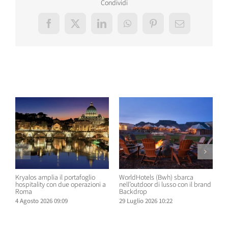
Condividi
Facebook
X
LinkedIn
WhatsApp
Pinterest
Email
Post correlati
Kryalos amplia il portafoglio
WorldHotels (Bwh) sbarca
A
hospitality con due operazioni a
nell’outdoor di lusso con il brand
n
Roma
Backdrop
R
4 Agosto 2026 09:09
29 Luglio 2026 10:22
2