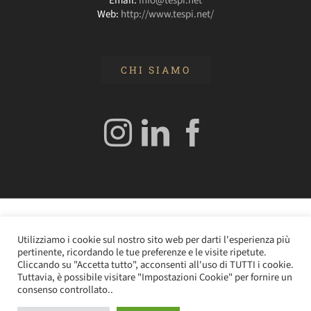
Email:
info@tespi.net
Web:
http://www.tespi.net/
CHI SIAMO
© 2020 Edizioni Turbo by Tespi Mediagroup - Direttore:
Utilizziamo i cookie sul nostro sito web per darti l'esperienza più
Angelo Frigerio -
Cookie Policy
–
Privacy Policy
- P.IVA
pertinente, ricordando le tue preferenze e le visite ripetute.
0362610964
Cliccando su "Accetta tutto", acconsenti all'uso di TUTTI i cookie.
Tuttavia, è possibile visitare "Impostazioni Cookie" per fornire un
consenso controllato..