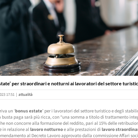
tate’ per straordinari e notturni ai lavoratori del settore turisti
023 17:51
|
attualità
iva un ‘
bonus estate
’ per i lavoratori del settore turistico e degli stabil
a busta paga sarà più ricca, con “una somma a titolo di trattamento inte
che non concorre alla formazione del reddito, pari al 15% delle retribuzio
e in relazione al
lavoro notturno
e alle prestazioni di
lavoro straordina
 emendamento al Decreto Lavoro approvato dalla commissione Affari soci