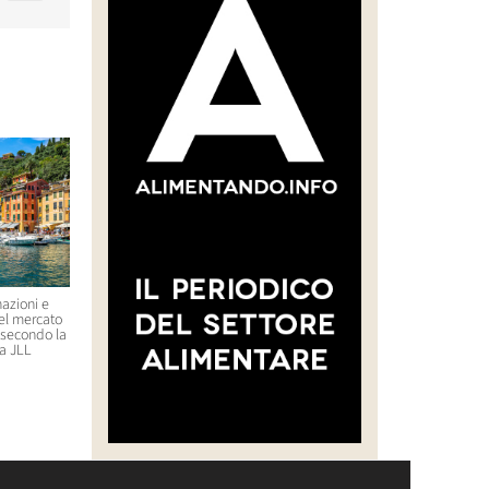
azioni e
Un ristorante stellato in Corea
Uber lancia un’offerta su
nel mercato
del Sud serve formiche come
Delivery Hero (Glovo)
, secondo la
ingrediente di un piatto: il
21 Luglio 2026 09:29
a JLL
proprietario rischia il carcere
23 Luglio 2026 11:44