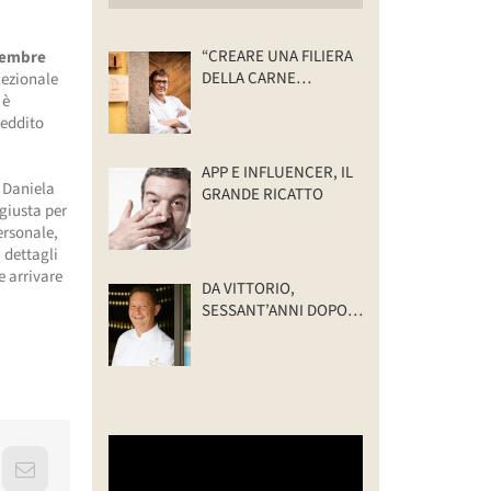
“CREARE UNA FILIERA
ttembre
DELLA CARNE
cezionale
SELVATICA
 è
TRACCIABILE E
reddito
SOSTENIBILE”
APP E INFLUENCER, IL
o Daniela
GRANDE RICATTO
giusta per
ersonale,
 dettagli
e arrivare
DA VITTORIO,
SESSANT’ANNI DOPO:
IL VALORE DELLA
FAMIGLIA
erest
Email