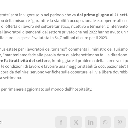
estate’ sarà in vigore solo nel periodo che va
dal primo giugno al 21 se
po della misura è “garantire la stabilità occupazionale e sopperire all’ec
i offerta di lavoro nel settore turistico, ricettivo e termale”. L’intervento
ai lavoratori dipendenti del settore privato che nel 2022 hanno avuto un 
ila euro. La spesa è valutata in 54,7 milioni di euro per il 2023.
nus estate per i lavoratori del turismo”, commenta il ministro del Turism
 “manteniamo fede alla parola data qualche settimana fa. La direzione 
 l’attrattività del settore
, fronteggiare il problema della carenza di p
 le condizioni di lavoro e favorire una maggior stabilità occupazionale”. I
cora da definire; servono verifiche sulle coperture, e il via libera dovrebb
ma settimana.
i
per rimanere aggiornato sul mondo dell’hospitality.
di
Facebook
X
LinkedIn
WhatsApp
Pint