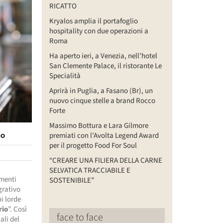
RICATTO
Kryalos amplia il portafoglio
hospitality con due operazioni a
Roma
Ha aperto ieri, a Venezia, nell’hotel
San Clemente Palace, il ristorante Le
Specialità
Aprirà in Puglia, a Fasano (Br), un
nuovo cinque stelle a brand Rocco
Forte
Massimo Bottura e Lara Gilmore
co
premiati con l’Avolta Legend Award
per il progetto Food For Soul
“CREARE UNA FILIERA DELLA CARNE
SELVATICA TRACCIABILE E
imenti
SOSTENIBILE”
grativo
ni lorde
rio
”. Così
face to face
ali del