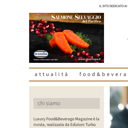
Salta
IL SITO DEDICATO A
al
contenuto
attualità
food&bevera
Ingrandisc
immagine
chi siamo
Luxury Food&Beverage Magazine è la
rivista, realizzata da Edizioni Turbo