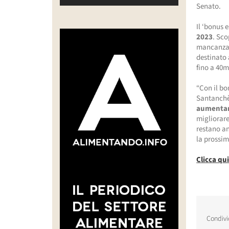
Senato.
Il ‘bonus 
2023
. Sco
mancanza d
destinato 
fino a 40m
“Con il bo
Santanchè,
aumentare
migliorare
restano an
la prossi
Clicca qu
Condivi