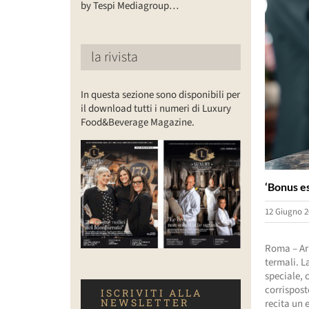
by Tespi Mediagroup…
la rivista
In questa sezione sono disponibili per
il download tutti i numeri di Luxury
Food&Beverage Magazine.
‘Bonus es
12 Giugno 2
Roma – Arr
termali. L
speciale, 
corrispost
ISCRIVITI ALLA
NEWSLETTER
recita un