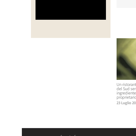
Post corr
Un ristoran
del Sud se
ingrediente 
proprietario
23 Luglio 20