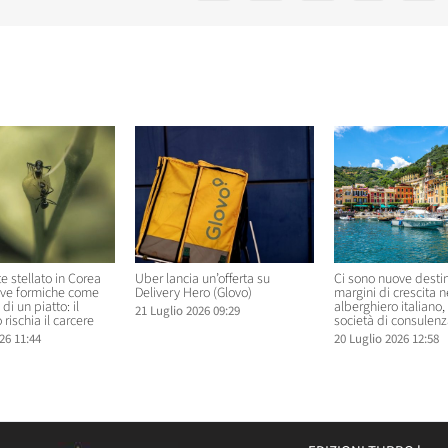
elati
te stellato in Corea
Uber lancia un’offerta su
Ci sono nuove destin
rve formiche come
Delivery Hero (Glovo)
margini di crescita 
di un piatto: il
alberghiero italiano
21 Luglio 2026 09:29
 rischia il carcere
società di consulenz
26 11:44
20 Luglio 2026 12:58