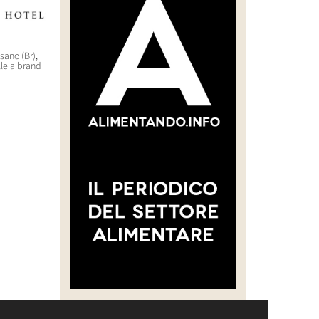
asano (Br),
“CREARE UNA FILIERA DELLA
WorldHotels (Bwh) sbarca
lle a brand
CARNE SELVATICA TRACCIABILE
nell’outdoor di lusso con il
E SOSTENIBILE”
brand Backdrop
30 Luglio 2026 14:28
29 Luglio 2026 10:22