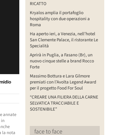
RICATTO
Kryalos amplia il portafoglio
hospitality con due operazioni a
Roma
Ha aperto ieri, a Venezia, nell’hotel
San Clemente Palace, il ristorante Le
Specialità
Aprirà in Puglia, a Fasano (Br), un
nuovo cinque stelle a brand Rocco
Forte
Massimo Bottura e Lara Gilmore
Emidio
premiati con l’Avolta Legend Award
per il progetto Food For Soul
“CREARE UNA FILIERA DELLA CARNE
SELVATICA TRACCIABILE E
SOSTENIBILE”
le annate
 in
 anche
face to face
a la nota