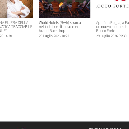
NA FILIERA DELLA
WorldHotels (Bwh) sbarca
Aprirà in Puglia, a F
VATICA TRACCIABILE
nell’outdoor di lusso con il
un nuovo cinque ste
ILE”
brand Backdrop
Rocco Forte
26 14:28
29 Luglio 2026 10:22
29 Luglio 2026 09:30