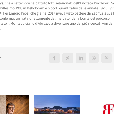
s, che a settembre ha battuto lotti selezionati dell’Enoteca Pinchiorri. 
 millesimo 1985 in Réhoboam e piccoli quantitativi delle annate 1979, 199
4. Per Emidio Pepe, che già nel 2017 aveva visto battere da Zachys le sue b
 conferma, arrivata direttamente dal mercato, della bontà del percorso in
tato il Montepulciano d’Abruzzo a diventare uno dei più ricercati vini da
.
di
Facebook
X
LinkedIn
WhatsApp
Pint
elati