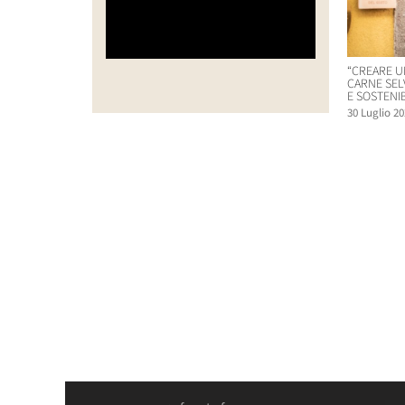
“CREARE U
CARNE SEL
E SOSTENIB
30 Luglio 20