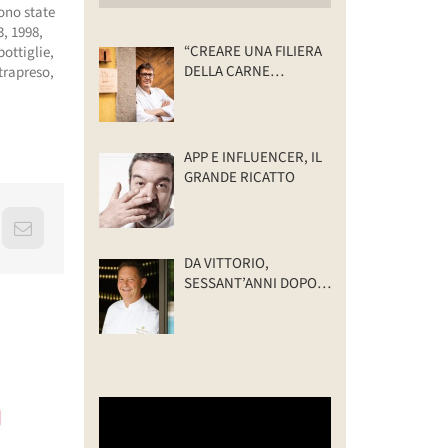
Sono state
3, 1998,
“CREARE UNA FILIERA
ottiglie,
DELLA CARNE
trapreso,
SELVATICA
TRACCIABILE E
SOSTENIBILE”
APP E INFLUENCER, IL
GRANDE RICATTO
erest
Email
DA VITTORIO,
SESSANT’ANNI DOPO:
IL VALORE DELLA
FAMIGLIA