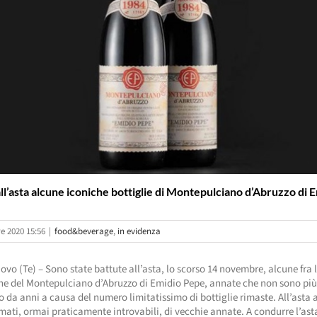
ll’asta alcune iconiche bottiglie di Montepulciano d’Abruzzo di 
e 2020 15:56
|
food&beverage
,
in evidenza
vo (Te) – Sono state battute all’asta, lo scorso 14 novembre, alcune fra 
he del Montepulciano d’Abruzzo di Emidio Pepe, annate che non sono più
da anni a causa del numero limitatissimo di bottiglie rimaste. All’asta
mati, ormai praticamente introvabili, di vecchie annate. A condurre l’ast