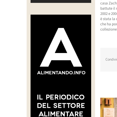
casa Zachy
battute il
2002 e 200
è stata la
che ha por
collezione
Condivi
Post corr