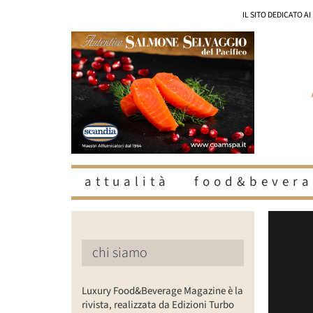
Salta
IL SITO DEDICATO A
al
contenuto
attualità
food&bevera
Ingrandisc
immagine
chi siamo
Luxury Food&Beverage Magazine è la
rivista, realizzata da Edizioni Turbo