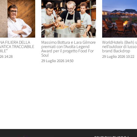
NA FILIERA DELLA
Massimo Bottura e Lara Gilmore
WorldHotels (Bwh) 
VATICA TRACCIABILE
premiati con l’Avolta Legend
nell’outdoor di lusso 
ILE”
Award per il progetto Food For
brand Backdrop
Soul
26 14:28
29 Luglio 2026 10:22
29 Luglio 2026 14:50