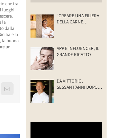
rio che tra
i luoghi
“CREARE UNA FILIERA
rescere.
DELLA CARNE
e la
SELVATICA
ito dalla
TRACCIABILE E
icilia è la
SOSTENIBILE”
, la buona
ure un
APP E INFLUENCER, IL
GRANDE RICATTO
DA VITTORIO,
SESSANT’ANNI DOPO:
erest
Email
IL VALORE DELLA
FAMIGLIA