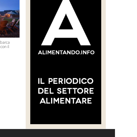
sbarca
“CREARE UNA FILIERA DELLA
Massimo Bottura e Lara Gilm
con il
CARNE SELVATICA TRACCIABILE
premiati con l’Avolta Legend
E SOSTENIBILE”
Award per il progetto Food F
Soul
30 Luglio 2026 14:28
29 Luglio 2026 14:50