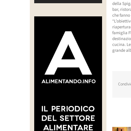
della Spig
bar, risto
che fanno 
“L’obietti
riapertura
famiglia Fl
destinazio
cucina. Le
grande al
Condivi
Post corr