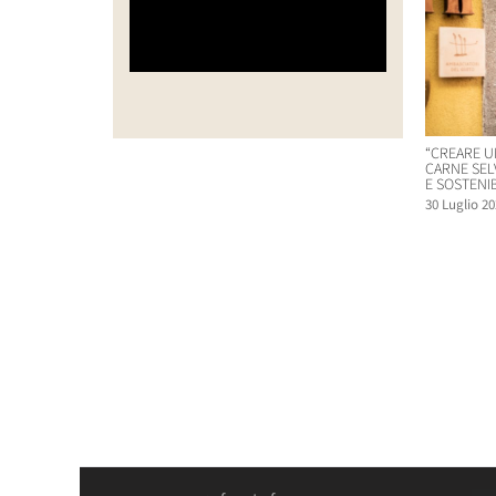
“CREARE U
CARNE SEL
E SOSTENIB
30 Luglio 20