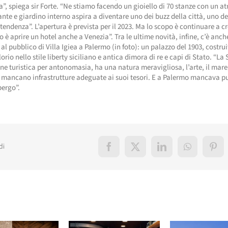
a”, spiega sir Forte. “Ne stiamo facendo un gioiello di 70 stanze con un at
rante e giardino interno aspira a diventare uno dei buzz della città, uno de
tendenza”. L’apertura è prevista per il 2023. Ma lo scopo è continuare a c
vo è aprire un hotel anche a Venezia”. Tra le ultime novità, infine, c’è anch
 al pubblico di Villa Igiea a Palermo (in foto): un palazzo del 1903, costru
orio nello stile liberty siciliano e antica dimora di re e capi di Stato. “La S
ne turistica per antonomasia, ha una natura meravigliosa, l’arte, il mare
 mancano infrastrutture adeguate ai suoi tesori. E a Palermo mancava p
bergo”.
di
Facebook
X
LinkedIn
WhatsApp
Pint
elati