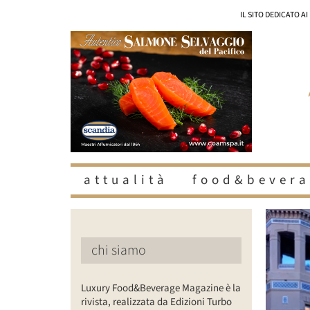
Salta
IL SITO DEDICATO A
al
contenuto
attualità
food&bevera
Ingrandisc
immagine
chi siamo
Luxury Food&Beverage Magazine è la
rivista, realizzata da Edizioni Turbo