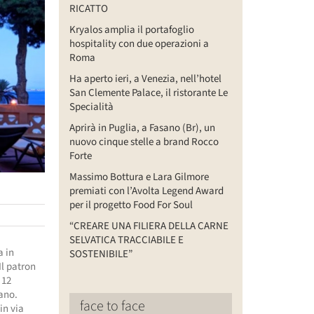
RICATTO
Kryalos amplia il portafoglio
hospitality con due operazioni a
Roma
Ha aperto ieri, a Venezia, nell’hotel
San Clemente Palace, il ristorante Le
Specialità
Aprirà in Puglia, a Fasano (Br), un
nuovo cinque stelle a brand Rocco
Forte
Massimo Bottura e Lara Gilmore
premiati con l’Avolta Legend Award
per il progetto Food For Soul
“CREARE UNA FILIERA DELLA CARNE
SELVATICA TRACCIABILE E
a in
SOSTENIBILE”
Il patron
 12
ano.
face to face
in via