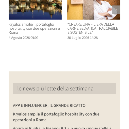
Kryalos amplia il portafoglio
“CREARE UNA FILIERA DELLA
W
hospitality con due operazioni a
CARNE SELVATICA TRACCIABILE
n
Roma
E SOSTENIBILE”
B
4 Agosto 2026 09:09
30 Luglio 2026 14:28
2
le news più lette della settimana
APP E INFLUENCER, IL GRANDE RICATTO
Kryalos amplia il portafoglio hospitality con due
operazioni a Roma
Aprirà in Puglia, a Fasano (Br), un nuovo cinque stelle a