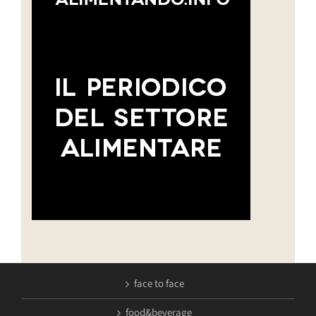
face to face
food&beverage