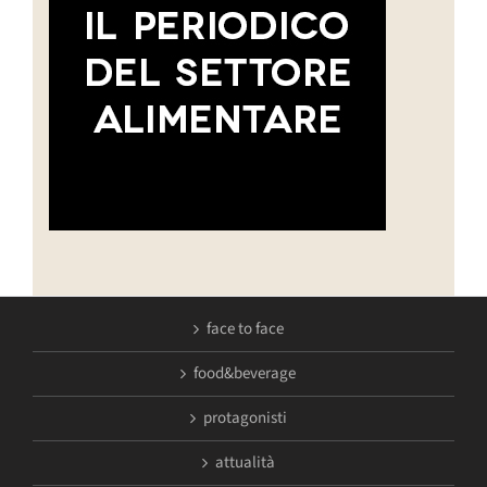
face to face
food&beverage
protagonisti
attualità