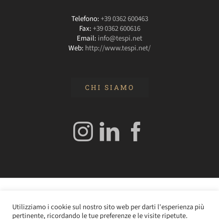
Telefono:
+39 0362 600463
Fax:
+39 0362 600616
Email:
info@tespi.net
Web:
http://www.tespi.net/
CHI SIAMO
© 2020 Edizioni Turbo by Tespi Mediagroup - Direttore:
Utilizziamo i cookie sul nostro sito web per darti l'esperienza più
Angelo Frigerio -
Cookie Policy
–
Privacy Policy
- P.IVA
pertinente, ricordando le tue preferenze e le visite ripetute.