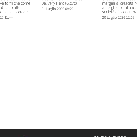
rve formiche come
Delivery Hero (Glovo)
margini di crescita 
di un piatto: il
alberghiero italiano
21 Luglio 2026 09:29
 rischia il carcere
società di consulenz
26 11:44
20 Luglio 2026 12:58