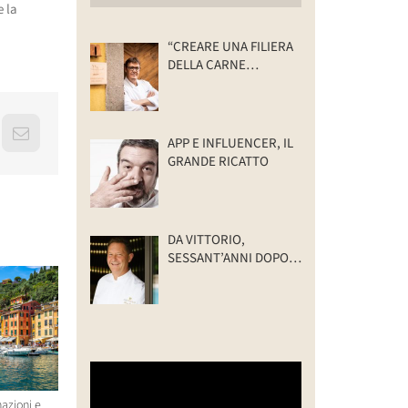
e la
“CREARE UNA FILIERA
DELLA CARNE
SELVATICA
TRACCIABILE E
SOSTENIBILE”
erest
Email
APP E INFLUENCER, IL
GRANDE RICATTO
DA VITTORIO,
SESSANT’ANNI DOPO:
IL VALORE DELLA
FAMIGLIA
azioni e
Un ristorante stellato in Corea
Uber lancia un’offerta su