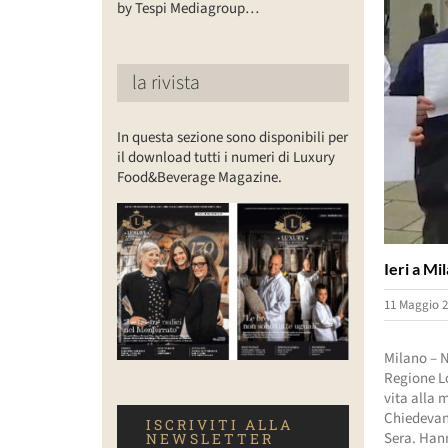
by Tespi Mediagroup…
la rivista
In questa sezione sono disponibili per
il download tutti i numeri di Luxury
Food&Beverage Magazine.
Ieri a Mi
11 Maggio 2
Milano – N
Regione Lo
vita alla 
Chiedevano
ISCRIVITI ALLA
Sera. Hann
NEWSLETTER