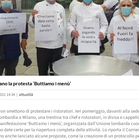
lano la protesta ‘Buttiamo i menù’
021 14:34
|
attualità
on smettono di protestare i ristoratori. Ieri pomeriggio, davanti alla sed
mbardia a Milano, una trentina tra chef e ristoratori, in divisa e cappell
manifestazione ‘Buttiamo i menù’, organizzata dall’Unione lombarda cuo
 date certe per la riapertura completa delle attività. Lo riporta il Corrier
o anche lanciato alcune proposte, come la creazione di un protocollo pe