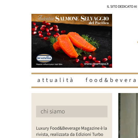
Salta
IL SITO DEDICATO A
al
contenuto
attualità
food&bevera
Ingrandisc
immagine
chi siamo
Luxury Food&Beverage Magazine è la
rivista, realizzata da Edizioni Turbo