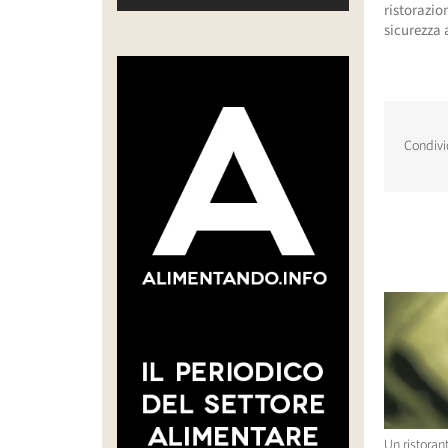
ristorazio
sicurezza a
Condivi
Post corr
Un ristoran