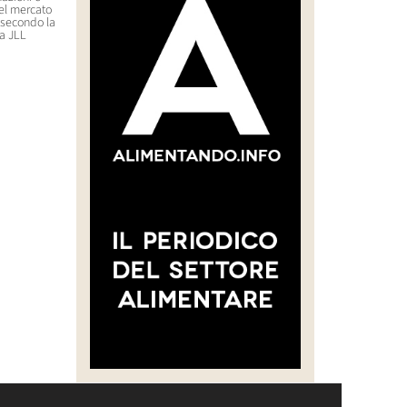
nel mercato
del Sud serve formiche come
Delivery Hero (Glovo)
, secondo la
ingrediente di un piatto: il
21 Luglio 2026 09:29
a JLL
proprietario rischia il carcere
23 Luglio 2026 11:44