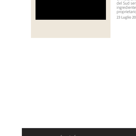
del Sud se
ingrediente 
proprietario
23 Luglio 20