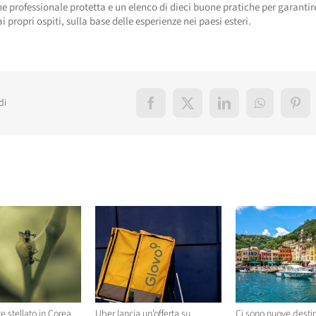
ne professionale protetta e un elenco di dieci buone pratiche per garantir
i propri ospiti, sulla base delle esperienze nei paesi esteri.
di
Facebook
X
LinkedIn
WhatsApp
Pint
elati
te stellato in Corea
Uber lancia un’offerta su
Ci sono nuove destin