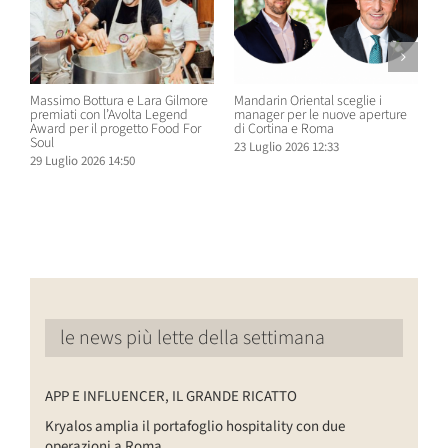
Massimo Bottura e Lara Gilmore
Mandarin Oriental sceglie i
D
premiati con l’Avolta Legend
manager per le nuove aperture
e
Award per il progetto Food For
di Cortina e Roma
H
Soul
23 Luglio 2026 12:33
1
29 Luglio 2026 14:50
le news più lette della settimana
APP E INFLUENCER, IL GRANDE RICATTO
Kryalos amplia il portafoglio hospitality con due
operazioni a Roma