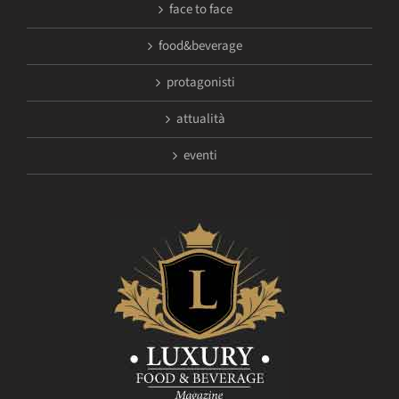
face to face
food&beverage
protagonisti
attualità
eventi