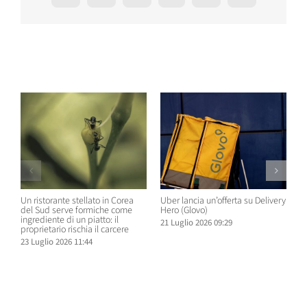
Post correlati
Un ristorante stellato in Corea
Uber lancia un’offerta su Delivery
C
del Sud serve formiche come
Hero (Glovo)
m
ingrediente di un piatto: il
a
21 Luglio 2026 09:29
proprietario rischia il carcere
s
23 Luglio 2026 11:44
2