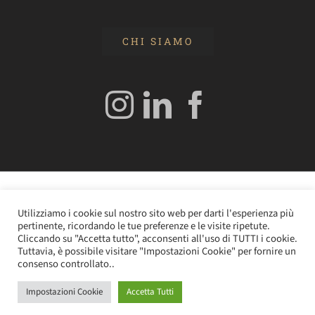
CHI SIAMO
© 2020 Edizioni Turbo by Tespi Mediagroup - Direttore:
Utilizziamo i cookie sul nostro sito web per darti l'esperienza più
Angelo Frigerio -
Cookie Policy
–
Privacy Policy
- P.IVA
pertinente, ricordando le tue preferenze e le visite ripetute.
0362610964
Cliccando su "Accetta tutto", acconsenti all'uso di TUTTI i cookie.
Tuttavia, è possibile visitare "Impostazioni Cookie" per fornire un
consenso controllato..
Impostazioni Cookie
Accetta Tutti
Instagram
LinkedIn
Facebook