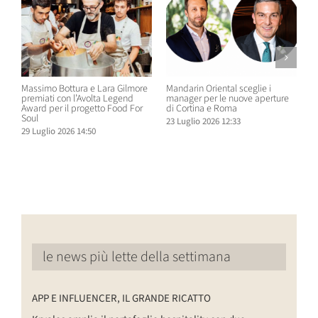
Massimo Bottura e Lara Gilmore
Mandarin Oriental sceglie i
D
premiati con l’Avolta Legend
manager per le nuove aperture
e
Award per il progetto Food For
di Cortina e Roma
H
Soul
23 Luglio 2026 12:33
1
29 Luglio 2026 14:50
le news più lette della settimana
APP E INFLUENCER, IL GRANDE RICATTO