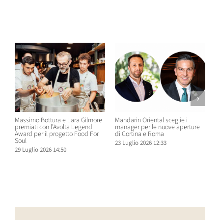
Post correlati
Massimo Bottura e Lara Gilmore
Mandarin Oriental sceglie i
D
premiati con l’Avolta Legend
manager per le nuove aperture
e
Award per il progetto Food For
di Cortina e Roma
H
Soul
23 Luglio 2026 12:33
1
29 Luglio 2026 14:50