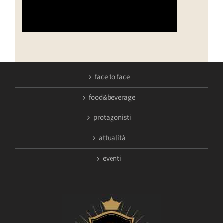
face to face
food&beverage
protagonisti
attualità
eventi