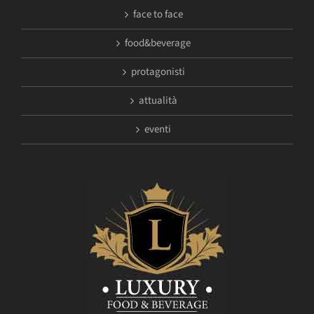
face to face
food&beverage
protagonisti
attualità
eventi