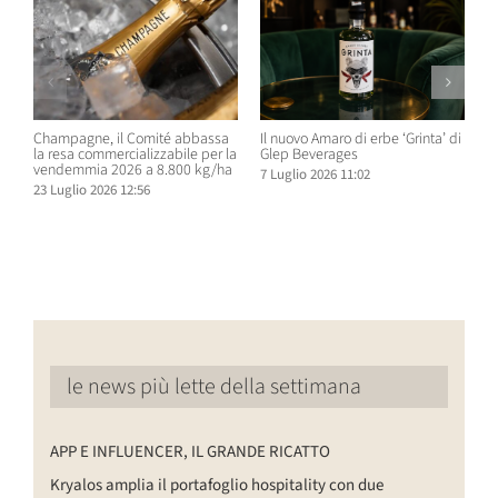
Champagne, il Comité abbassa
Il nuovo Amaro di erbe ‘Grinta’ di
B
la resa commercializzabile per la
Glep Beverages
B
vendemmia 2026 a 8.800 kg/ha
S
7 Luglio 2026 11:02
D
23 Luglio 2026 12:56
6
le news più lette della settimana
APP E INFLUENCER, IL GRANDE RICATTO
Kryalos amplia il portafoglio hospitality con due