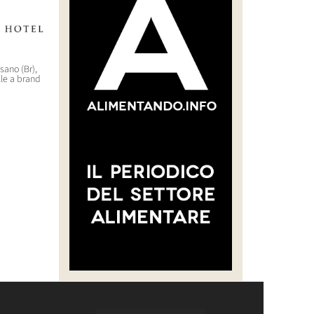
asano (Br),
“CREARE UNA FILIERA DELLA
WorldHotels (Bwh) sbarca
lle a brand
CARNE SELVATICA TRACCIABILE
nell’outdoor di lusso con il
E SOSTENIBILE”
brand Backdrop
30 Luglio 2026 14:28
29 Luglio 2026 10:22