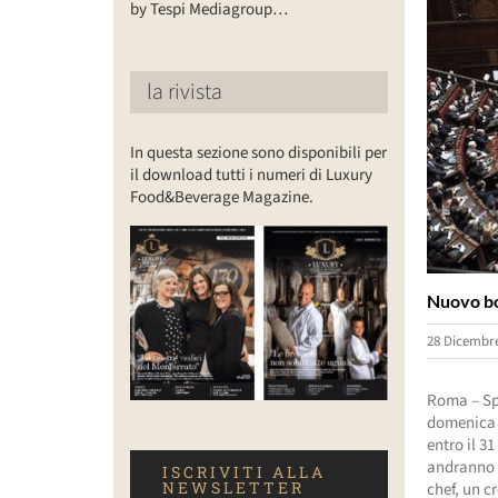
by Tespi Mediagroup…
la rivista
In questa sezione sono disponibili per
il download tutti i numeri di Luxury
Food&Beverage Magazine.
Nuovo bo
28 Dicembre
Roma – Sp
domenica 
entro il 3
andranno a
ISCRIVITI ALLA
NEWSLETTER
chef, un c