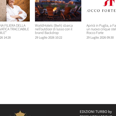
NA FILIERA DELLA
WorldHotels (Bwh) sbarca
Aprirà in Puglia, a F
VATICA TRACCIABILE
nell’outdoor di lusso con il
un nuovo cinque ste
ILE”
brand Backdrop
Rocco Forte
26 14:28
29 Luglio 2026 10:22
29 Luglio 2026 09:30
EDIZIONI TURBO by