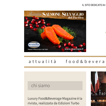
Salta
IL SITO DEDICATO A
al
contenuto
attualità
food&bevera
Ingrandisc
immagine
chi siamo
Luxury Food&Beverage Magazine è la
rivista, realizzata da Edizioni Turbo