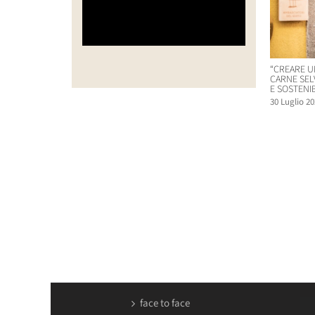
“CREARE U
CARNE SEL
E SOSTENIB
30 Luglio 20
face to face