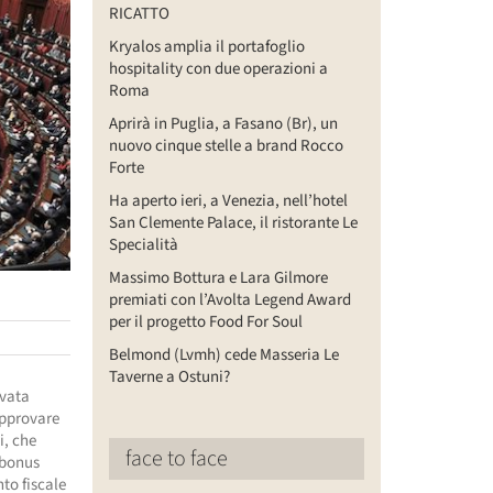
RICATTO
Kryalos amplia il portafoglio
hospitality con due operazioni a
Roma
Aprirà in Puglia, a Fasano (Br), un
nuovo cinque stelle a brand Rocco
Forte
Ha aperto ieri, a Venezia, nell’hotel
San Clemente Palace, il ristorante Le
Specialità
Massimo Bottura e Lara Gilmore
premiati con l’Avolta Legend Award
per il progetto Food For Soul
Belmond (Lvmh) cede Masseria Le
Taverne a Ostuni?
ovata
approvare
i, che
face to face
 bonus
nto fiscale