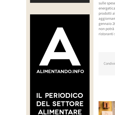
sulle spes
energetica
prodotti a
aggiorname
gennaio 20
non potrà 
ristoranti
Condivi
Post corr