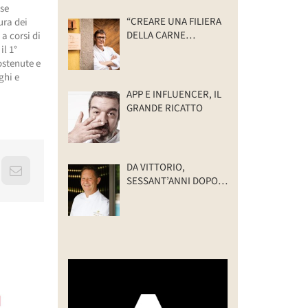
sse
“CREARE UNA FILIERA
ura dei
DELLA CARNE
a corsi di
SELVATICA
il 1°
TRACCIABILE E
ostenute e
SOSTENIBILE”
ghi e
APP E INFLUENCER, IL
GRANDE RICATTO
DA VITTORIO,
erest
Email
SESSANT’ANNI DOPO:
IL VALORE DELLA
FAMIGLIA