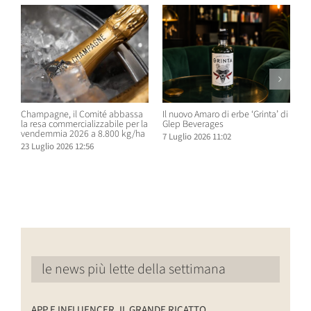
Champagne, il Comité abbassa
Il nuovo Amaro di erbe ‘Grinta’ di
B
la resa commercializzabile per la
Glep Beverages
B
vendemmia 2026 a 8.800 kg/ha
S
7 Luglio 2026 11:02
D
23 Luglio 2026 12:56
6
le news più lette della settimana
APP E INFLUENCER, IL GRANDE RICATTO