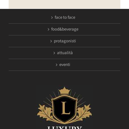
face to face
food&beverage
protagonisti
attualità
eventi